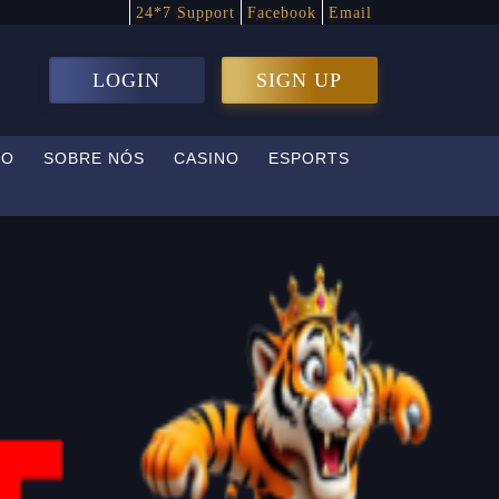
24*7 Support
Facebook
Email
LOGIN
SIGN UP
GO
SOBRE NÓS
CASINO
ESPORTS