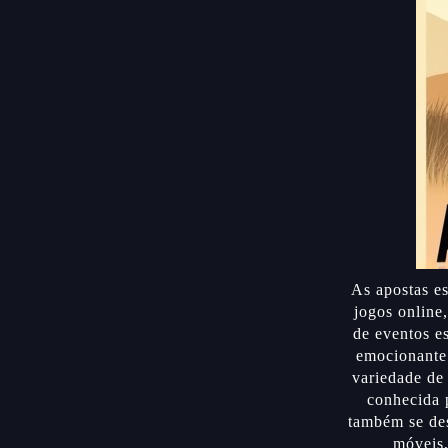
As apostas e
jogos online
de eventos e
emocionante.
variedade de 
conhecida 
também se des
móveis,