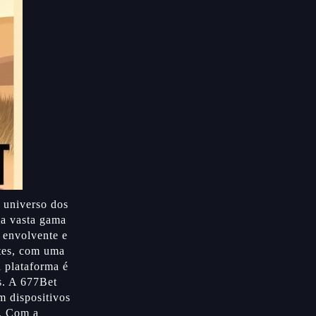
 universo dos
ma vasta gama
 envolvente e
ntes, com uma
a plataforma é
s. A 677Bet
m dispositivos
r. Com a