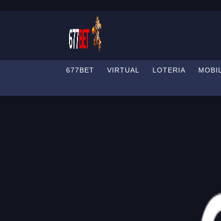
677BET
VIRTUAL
LOTERIA
MOBI