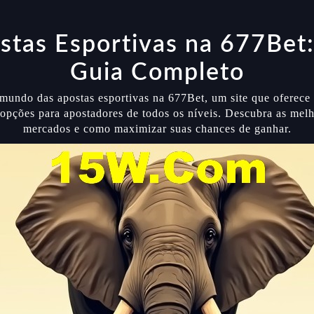
stas Esportivas na 677Bet
Guia Completo
mundo das apostas esportivas na 677Bet, um site que oferec
opções para apostadores de todos os níveis. Descubra as melh
mercados e como maximizar suas chances de ganhar.