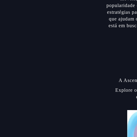
popularidade 
estratégias p
que ajudam o
está em busc
A Ascen
Explore o