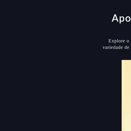
Apo
Explore o 
variedade de 