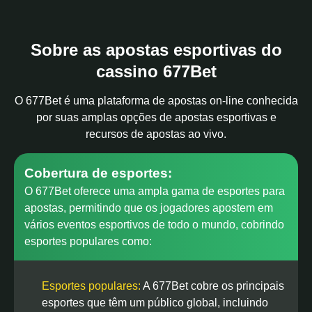
Sobre as apostas esportivas do
cassino 677Bet
O 677Bet é uma plataforma de apostas on-line conhecida
por suas amplas opções de apostas esportivas e
recursos de apostas ao vivo.
Cobertura de esportes:
O 677Bet oferece uma ampla gama de esportes para
apostas, permitindo que os jogadores apostem em
vários eventos esportivos de todo o mundo, cobrindo
esportes populares como:
Esportes populares:
A 677Bet cobre os principais
esportes que têm um público global, incluindo