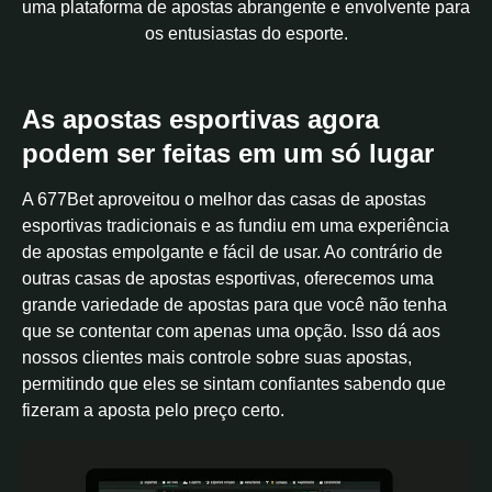
uma plataforma de apostas abrangente e envolvente para
os entusiastas do esporte.
As apostas esportivas agora
podem ser feitas em um só lugar
A 677Bet aproveitou o melhor das casas de apostas
esportivas tradicionais e as fundiu em uma experiência
de apostas empolgante e fácil de usar. Ao contrário de
outras casas de apostas esportivas, oferecemos uma
grande variedade de apostas para que você não tenha
que se contentar com apenas uma opção. Isso dá aos
nossos clientes mais controle sobre suas apostas,
permitindo que eles se sintam confiantes sabendo que
fizeram a aposta pelo preço certo.