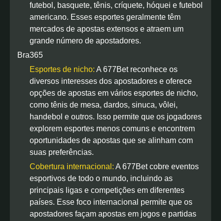
futebol, basquete, tênis, críquete, hóquei e futebol
americano. Esses esportes geralmente têm
mercados de apostas extensos e atraem um
grande número de apostadores.
Bra365
Esportes de nicho:
A 677Bet reconhece os
diversos interesses dos apostadores e oferece
opções de apostas em vários esportes de nicho,
como tênis de mesa, dardos, sinuca, vôlei,
handebol e outros. Isso permite que os jogadores
explorem esportes menos comuns e encontrem
oportunidades de apostas que se alinham com
suas preferências.
Cobertura internacional:
A 677Bet cobre eventos
esportivos de todo o mundo, incluindo as
principais ligas e competições em diferentes
países. Esse foco internacional permite que os
apostadores façam apostas em jogos e partidas