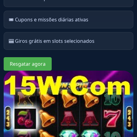
🎟️ Cupons e missões diárias ativas
🎰 Giros grátis em slots selecionados
Resgatar agora