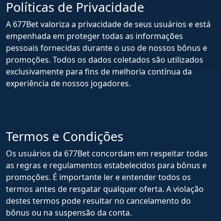
Políticas de Privacidade
A 677Bet valoriza a privacidade de seus usuários e está
empenhada em proteger todas as informações
pessoais fornecidas durante o uso de nossos bônus e
promoções. Todos os dados coletados são utilizados
exclusivamente para fins de melhoria contínua da
experiência de nossos jogadores.
Termos e Condições
Os usuários da 677Bet concordam em respeitar todas
as regras e regulamentos estabelecidos para bônus e
promoções. É importante ler e entender todos os
termos antes de resgatar qualquer oferta. A violação
destes termos pode resultar no cancelamento do
bônus ou na suspensão da conta.