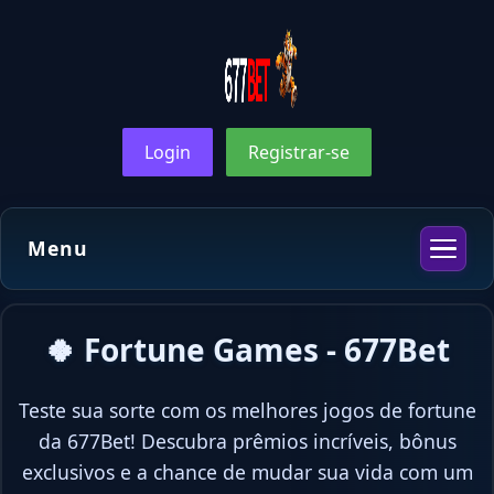
Login
Registrar-se
Menu
🍀 Fortune Games - 677Bet
Teste sua sorte com os melhores jogos de fortune
da 677Bet! Descubra prêmios incríveis, bônus
exclusivos e a chance de mudar sua vida com um