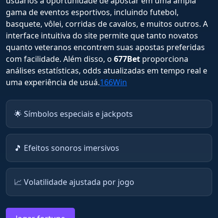
usuários a oportunidade de apostar em uma ampla
gama de eventos esportivos, incluindo futebol,
basquete, vôlei, corridas de cavalos, e muitos outros. A
interface intuitiva do site permite que tanto novatos
quanto veteranos encontrem suas apostas preferidas
com facilidade. Além disso, o
677Bet
proporciona
análises estatísticas, odds atualizadas em tempo real e
uma experiência de usuá.
166Win
🌟 Símbolos especiais e jackpots
🎵 Efeitos sonoros imersivos
📈 Volatilidade ajustada por jogo