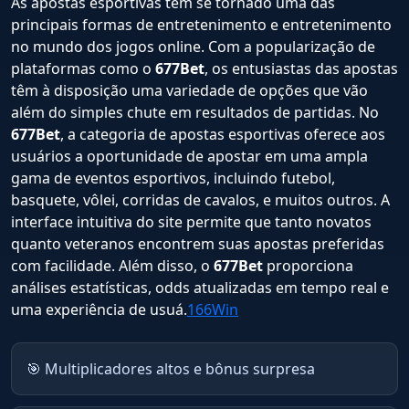
As apostas esportivas têm se tornado uma das
principais formas de entretenimento e entretenimento
no mundo dos jogos online. Com a popularização de
plataformas como o
677Bet
, os entusiastas das apostas
têm à disposição uma variedade de opções que vão
além do simples chute em resultados de partidas. No
677Bet
, a categoria de apostas esportivas oferece aos
usuários a oportunidade de apostar em uma ampla
gama de eventos esportivos, incluindo futebol,
basquete, vôlei, corridas de cavalos, e muitos outros. A
interface intuitiva do site permite que tanto novatos
quanto veteranos encontrem suas apostas preferidas
com facilidade. Além disso, o
677Bet
proporciona
análises estatísticas, odds atualizadas em tempo real e
uma experiência de usuá.
166Win
🎯 Multiplicadores altos e bônus surpresa