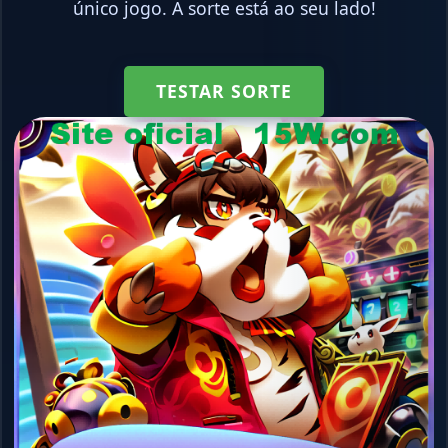
único jogo. A sorte está ao seu lado!
TESTAR SORTE