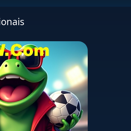
ionais