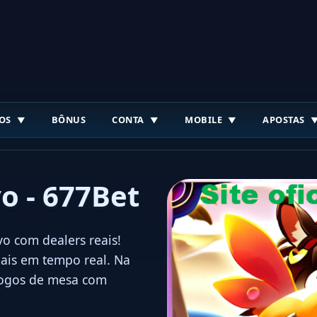
OS
BÔNUS
CONTA
MOBILE
APOSTAS
vo - 677Bet
o com dealers reais!
mais em tempo real. Na
jogos de mesa com