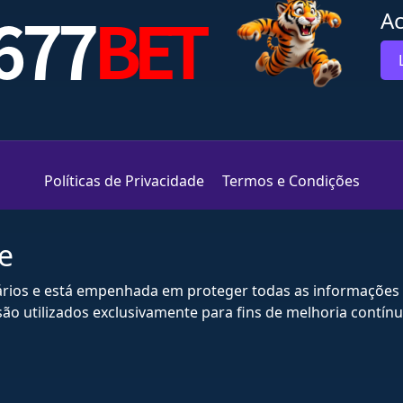
A
Políticas de Privacidade
Termos e Condições
de
uários e está empenhada em proteger todas as informações
ão utilizados exclusivamente para fins de melhoria contín