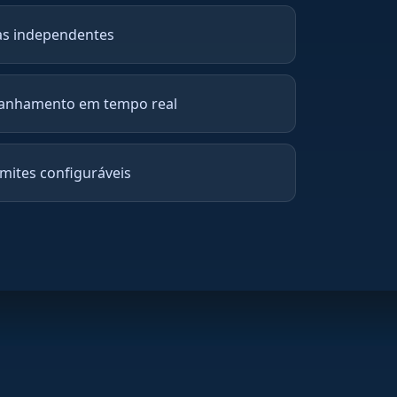
rias independentes
panhamento em tempo real
imites configuráveis