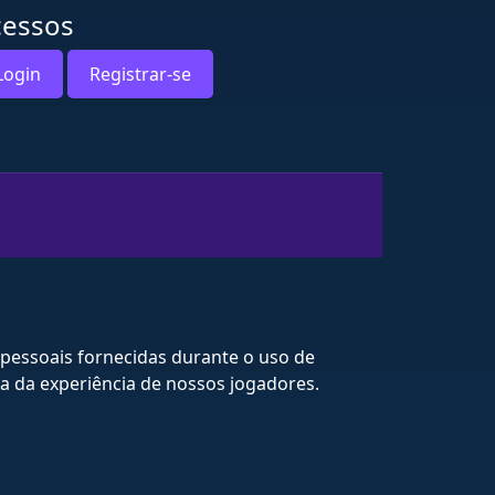
cessos
Login
Registrar-se
 pessoais fornecidas durante o uso de
ua da experiência de nossos jogadores.