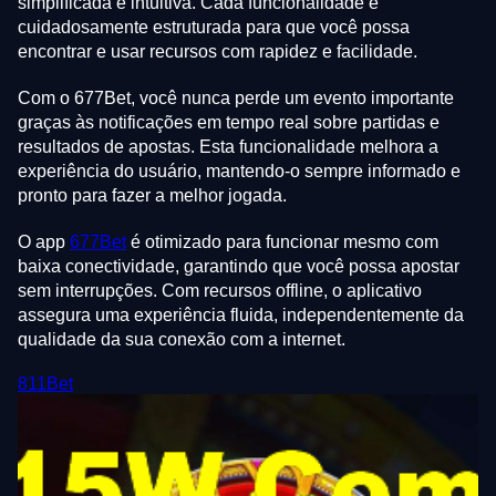
simplificada e intuitiva. Cada funcionalidade é
cuidadosamente estruturada para que você possa
encontrar e usar recursos com rapidez e facilidade.
Com o 677Bet, você nunca perde um evento importante
graças às notificações em tempo real sobre partidas e
resultados de apostas. Esta funcionalidade melhora a
experiência do usuário, mantendo-o sempre informado e
pronto para fazer a melhor jogada.
O app
677Bet
é otimizado para funcionar mesmo com
baixa conectividade, garantindo que você possa apostar
sem interrupções. Com recursos offline, o aplicativo
assegura uma experiência fluida, independentemente da
qualidade da sua conexão com a internet.
811Bet