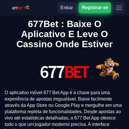
Entrar
Registrar-se
677Bet : Baixe O
Aplicativo E Leve O
Cassino Onde Estiver
O aplicativo móvel 677 Bet App é a chave para uma
experiência de apostas inigualável. Baixe facilmente
através da App Store ou Google Play e mergulhe em uma
plataforma repleta de funcionalidades. Desde apostas ao
vivo até estatísticas detalhadas, o 677 Bet App oferece
tudo o que um jogador moderno precisa. A interface