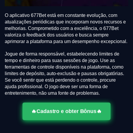
O aplicativo 677Bet está em constante evolução, com
atualizações periódicas que incorporam novos recursos e
melhorias. Comprometido com a excelência, o 677Bet
valoriza o feedback dos usuários e busca sempre
aprimorar a plataforma para um desempenho excepcional.
Jogue de forma responsável, estabelecendo limites de
tempo e dinheiro para suas sessões de jogo. Use as
ferramentas de controle disponíveis na plataforma, como
limites de depósito, auto-exclusão e pausas obrigatórias.
Se você sentir que está perdendo o controle, procure
ajuda profissional. O jogo deve ser uma forma de
entretenimento, não uma fonte de problemas.
🔥Cadastro e obter Bônus🔥