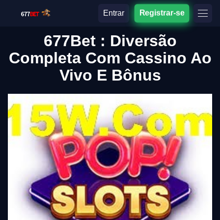
Entrar
Registrar-se
677Bet : Diversão
Completa Com Cassino Ao
Vivo E Bônus