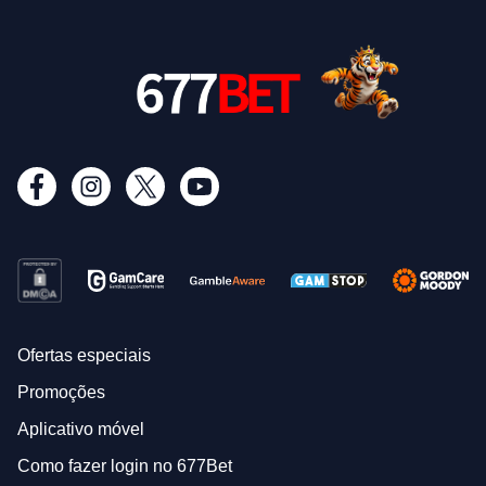
Ofertas especiais
Promoções
Aplicativo móvel
Como fazer login no 677Bet