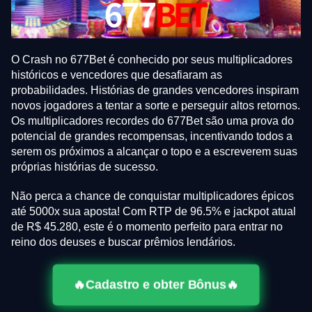
O Crash no 677Bet é conhecido por seus multiplicadores
históricos e vencedores que desafiaram as
probabilidades. Histórias de grandes vencedores inspiram
novos jogadores a tentar a sorte e perseguir altos retornos.
Os multiplicadores recordes do 677Bet são uma prova do
potencial de grandes recompensas, incentivando todos a
serem os próximos a alcançar o topo e a escreverem suas
próprias histórias de sucesso.
Não perca a chance de conquistar multiplicadores épicos
até 5000x sua aposta! Com RTP de 96.5% e jackpot atual
de R$ 45.280, este é o momento perfeito para entrar no
reino dos deuses e buscar prêmios lendários.
🔥Cadastro e obter Bônus🔥