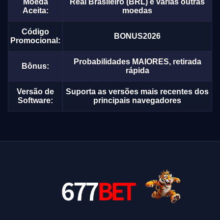
Moeda
Real Brasileiro (BRL) e várias outras
Aceita:
moedas
Código
BONUS2026
Promocional:
Probabilidades MAIORES, retirada
Bônus:
rápida
Versão de
Suporta as versões mais recentes dos
Software:
principais navegadores