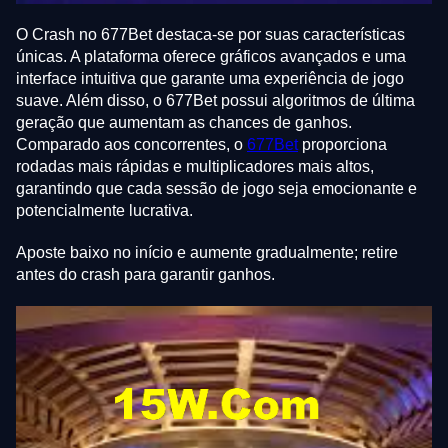
O Crash no 677Bet destaca-se por suas características
únicas. A plataforma oferece gráficos avançados e uma
interface intuitiva que garante uma experiência de jogo
suave. Além disso, o 677Bet possui algoritmos de última
geração que aumentam as chances de ganhos.
Comparado aos concorrentes, o
677Bet
proporciona
rodadas mais rápidas e multiplicadores mais altos,
garantindo que cada sessão de jogo seja emocionante e
potencialmente lucrativa.
Aposte baixo no início e aumente gradualmente; retire
antes do crash para garantir ganhos.