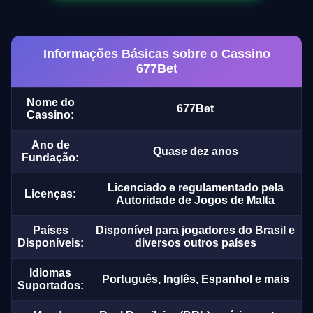
Informações Básicas sobre o Cassino
677Bet
Nome do
677Bet
Cassino:
Ano de
Quase dez anos
Fundação:
Licenciado e regulamentado pela
Licenças:
Autoridade de Jogos de Malta
Países
Disponível para jogadores do Brasil e
Disponíveis:
diversos outros países
Idiomas
Português, Inglês, Espanhol e mais
Suportados: