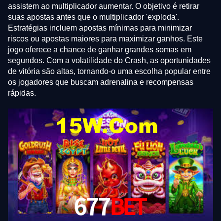
assistem ao multiplicador aumentar. O objetivo é retirar
suas apostas antes que o multiplicador 'exploda'.
Estratégias incluem apostas mínimas para minimizar
riscos ou apostas maiores para maximizar ganhos. Este
jogo oferece a chance de ganhar grandes somas em
segundos. Com a volatilidade do Crash, as oportunidades
de vitória são altas, tornando-o uma escolha popular entre
os jogadores que buscam adrenalina e recompensas
rápidas.