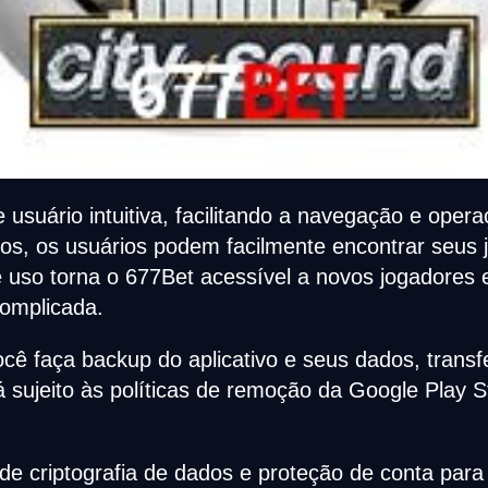
usuário intuitiva, facilitando a navegação e ope
os, os usuários podem facilmente encontrar seus jo
e uso torna o 677Bet acessível a novos jogadores 
complicada.
ê faça backup do aplicativo e seus dados, transfe
 sujeito às políticas de remoção da Google Play 
de criptografia de dados e proteção de conta par