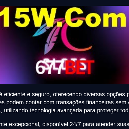
é eficiente e seguro, oferecendo diversas opções 
es podem contar com transações financeiras sem 
 utilizando tecnologia avançada para proteger to
nte excepcional, disponível 24/7 para atender sua