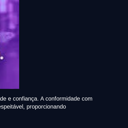
ade e confiança. A conformidade com
speitável, proporcionando