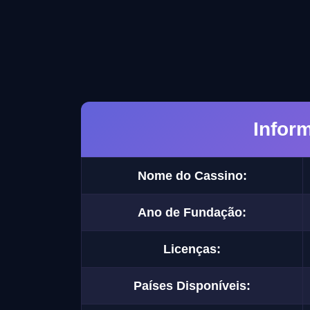
Infor
Nome do Cassino:
Ano de Fundação:
Licenças:
Países Disponíveis: