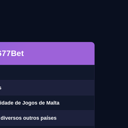
677Bet
s
idade de Jogos de Malta
 diversos outros países