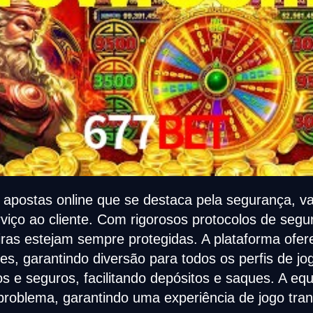
apostas online que se destaca pela segurança, v
viço ao cliente. Com rigorosos protocolos de seg
iras estejam sempre protegidas. A plataforma of
es, garantindo diversão para todos os perfis de j
e seguros, facilitando depósitos e saques. A equ
roblema, garantindo uma experiência de jogo tranqu