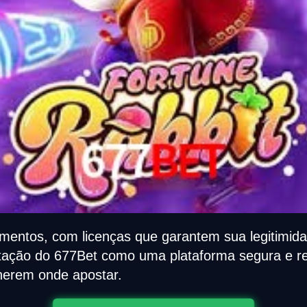
mentos, com licenças que garantem sua legitimid
utação do 677Bet como uma plataforma segura e re
lherem onde apostar.