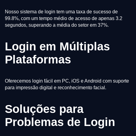
Nosso sistema de login tem uma taxa de sucesso de
99.8%, com um tempo médio de acesso de apenas 3.2
segundos, superando a média do setor em 37%.
Login em Múltiplas
Plataformas
Oferecemos login fácil em PC, iOS e Android com suporte
para impressão digital e reconhecimento facial.
Soluções para
Problemas de Login