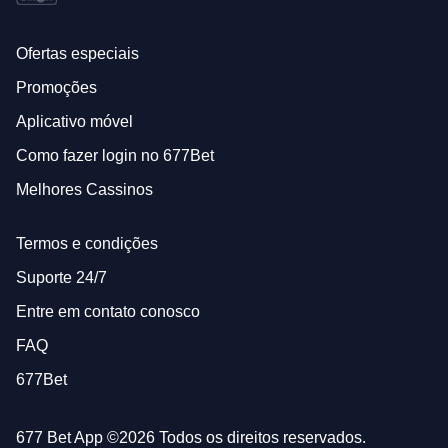
Ofertas especiais
Promoções
Aplicativo móvel
Como fazer login no 677Bet
Melhores Cassinos
Termos e condições
Suporte 24/7
Entre em contato conosco
FAQ
677Bet
677 Bet App ©2026 Todos os direitos reservados.