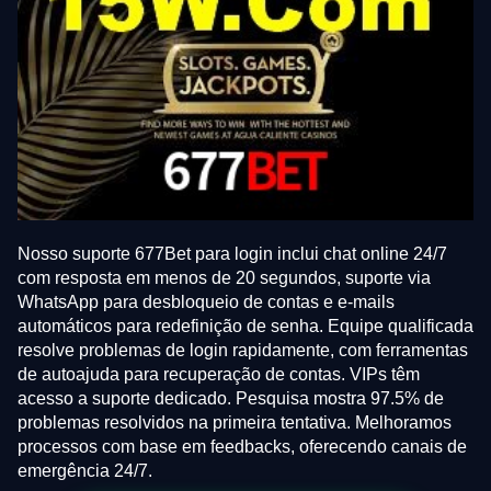
Nosso suporte 677Bet para login inclui chat online 24/7
com resposta em menos de 20 segundos, suporte via
WhatsApp para desbloqueio de contas e e-mails
automáticos para redefinição de senha. Equipe qualificada
resolve problemas de login rapidamente, com ferramentas
de autoajuda para recuperação de contas. VIPs têm
acesso a suporte dedicado. Pesquisa mostra 97.5% de
problemas resolvidos na primeira tentativa. Melhoramos
processos com base em feedbacks, oferecendo canais de
emergência 24/7.